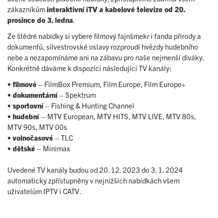
zákazníkům
i
nteraktivní iTV a kabelové televize od 20.
prosince do 3. ledna
.
Ze štědré nabídky si vybere filmový fajnšmekr i fanda přírody a
dokumentů, silvestrovské oslavy rozproudí hvězdy hudebního
nebe a nezapomínáme ani na zábavu pro naše nejmenší diváky.
Konkrétně dáváme k dispozici následující TV kanály:
•
filmové
– FilmBox Premium, Film Europe, Film Europe+
•
dokumentární
– Spektrum
•
sportovní
– Fishing & Hunting Channel
•
hudební
– MTV European, MTV HITS, MTV LIVE, MTV 80s,
MTV 90s, MTV 00s
•
volnočasové
– TLC
•
dětské
– Minimax
Uvedené TV kanály budou od 20. 12. 2023 do 3. 1. 2024
automaticky zpřístupněny v nejnižších nabídkách všem
uživatelům IPTV i CATV.