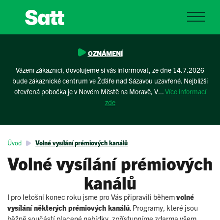
OZNÁMENÍ
Vážení zákazníci, dovolujeme si vás informovat, že dne 14.7.2026
bude zákaznické centrum ve Žďáře nad Sázavou uzavřené. Nejbližší
otevřená pobočka je v Novém Městě na Moravě, V...
Více informací
zde
Úvod
Volné vysílání prémiových kanálů
Volné vysílání prémiových
kanálů
I pro letošní konec roku jsme pro Vás připravili během
volné
vysílání některých prémiových kanálů
. Programy, které jsou
běžně součástí placené nabídky, zpřístupníme zdarma všem