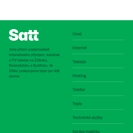
Úvod
Internet
Jsme přední poskytovatelé
internetového připojení, kabelové
a iTV televize na Žďársku,
Televize
Novoměstsku a Bystřicku. Ve
Žďáru poskytujeme teplo pro Váš
Hosting
domov.
Telefon
Teplo
Technické služby
Správa majetku