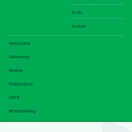
O nás
Kontakt
Volné pozice
Dokumenty
Novinky
Podporujeme
GDPR
Whistleblowing
Klientský portál