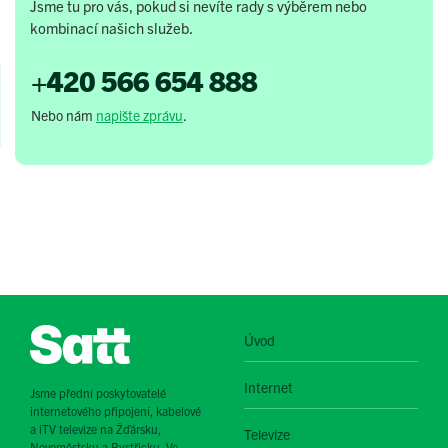
Jsme tu pro vás, pokud si nevíte rady s výběrem nebo
kombinací našich služeb.
+420 566 654 888
Nebo nám
napište zprávu
.
Úvod
Internet
Jsme přední poskytovatelé
internetového připojení, kabelové
a iTV televize na Žďársku,
Televize
Novoměstsku a Bystřicku. Ve