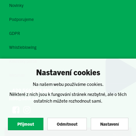
Novinky
Podporujeme
GDPR
Whistleblowing
Klientský portál
Nastavení cookies
Webmail
Na našem webu používáme cookies.
+420 566 654 888
Některé z nich jsou k fungování stránek nezbytné, ale o těch
info@satt.cz
ostatních můžete rozhodnout sami.
Přijmout
Odmítnout
Nastavení
Webula