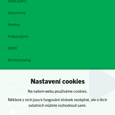
Volné pozice
Dokumenty
Novinky
Podporujeme
GDPR
Whistleblowing
Klientský portál
Nastavení cookies
Webmail
Na našem webu používáme cookies.
+420 566 654 888
Některé z nich jsou k fungování stránek nezbytné, ale o těch
info@satt.cz
ostatních můžete rozhodnout sami.