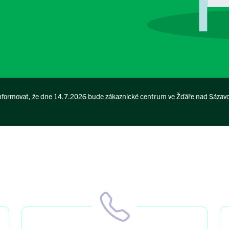
 informovat, že dne 14.7.2026 bude zákaznické centrum ve Žďáře nad Sázav