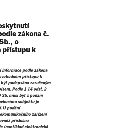
oskytnutí
podle zákona č.
Sb., o
přístupu k
í informace podle zákona
 svobodném přístupu k
 být podepsána zaručeným
isem. Podle § 14 odst. 2
 Sb. musí být z podání
ovinnému subjektu je
í. U podání
lekomunikačního zařízení
ovněž příslušná
le (například elektronická