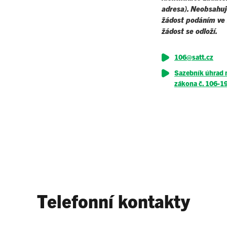
adresa). Neobsahuje
žádost podáním ve 
žádost se odloží.
106@satt.cz
Sazebník úhrad 
zákona č. 106-1
Telefonní kontakty