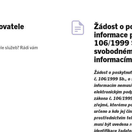
ovatele
Žádost o p
informace 
106/1999 
le služeb? Rádi vám
svobodném 
informacím
Žádost o poskytnut
č. 106/1999 Sb., o
informacím
nemusí
elektronickým podp
zákona č. 106/1999
zřejmé, kterému p
určeno a kdo jej čin
prostřednictvím te
musí být uvedena r
identifikace žadate