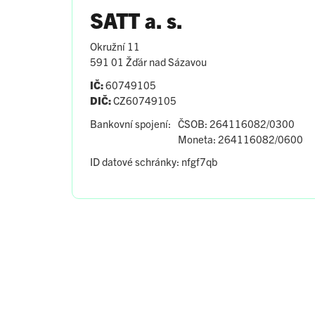
SATT a. s.
Okružní 11
591 01 Žďár nad Sázavou
IČ:
60749105
DIČ:
CZ60749105
Bankovní spojení:
ČSOB: 264116082/0300
Moneta: 264116082/0600
ID datové schránky: nfgf7qb